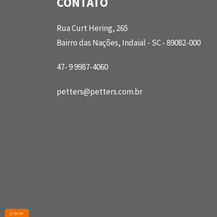
CONTATO
Rua Curt Hering, 265
Bairro das Nações, Indaial - SC - 89082-000
47- 9 9987-4060
petters@petters.com.br