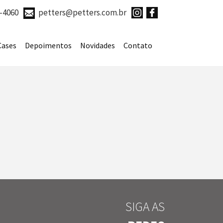
7-4060
petters@petters.com.br
Cases
Depoimentos
Novidades
Contato
SIGA AS