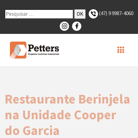
(47) 9 9987-4060
Restaurante Berinjela
na Unidade Cooper
do Garcia