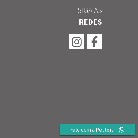
SIGA AS
REDES
Fale com a Petters