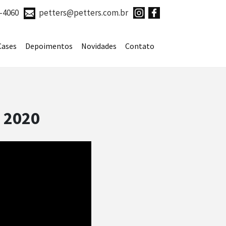
7-4060
petters@petters.com.br
Cases
Depoimentos
Novidades
Contato
p 2020