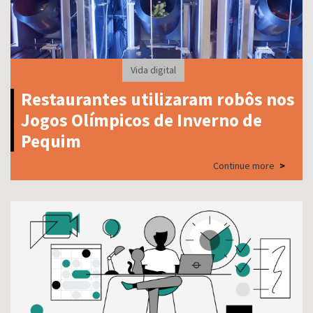
Vida digital
Restaurantes utilizaram robôs nos
Jogos Olímpicos de Inverno de
Pequim
Continue more
>