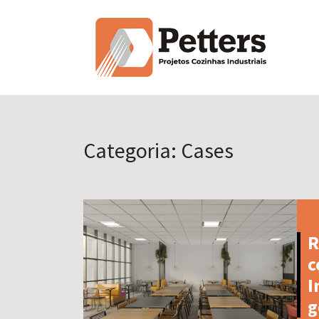
Categoria:
Cases
R
c
I
g