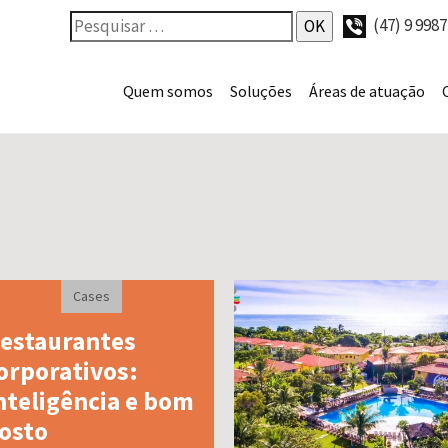
(47) 9 998
Quem somos
Soluções
Áreas de atuação
Cases
estaurantes
orporativos:
nteligência e bom
osto