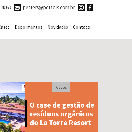
7-4060
petters@petters.com.br
Cases
Depoimentos
Novidades
Contato
Cases
O case de gestão de
resíduos orgânicos
do La Torre Resort