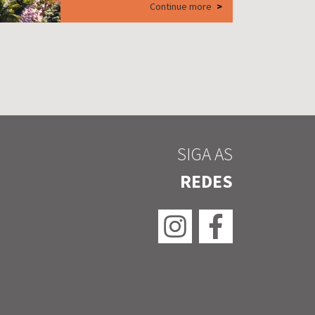
Continue more
>
SIGA AS
REDES